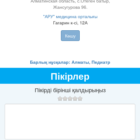
Алматинская область, с.Отеген батыр,
Жансугурова 96.
 (Көк-
"АРУ" медицина орталығы
Гагарин к-сі, 12А
Көшу
Барлық нұсқалар: Алматы, Педиатр
Пікірлер
Пікірді бірінші қалдырыңыз