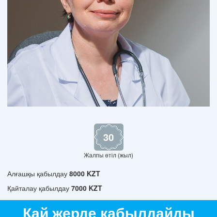
30
Жалпы өтіл (жыл)
Алғашқы қабылдау
8000 KZT
Қайталау қабылдау
7000 KZT
Қай жерде қабылдайды