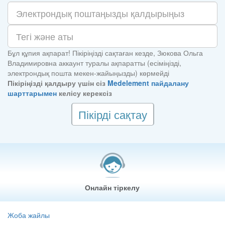
Бұл құпия ақпарат! Пікіріңізді сақтаған кезде, Зюкова Ольга
Владимировна аккаунт туралы ақпаратты (есіміңізді,
электрондық пошта мекен-жайыңызды) көрмейді
Пікіріңізді қалдыру үшін сіз
Medelement пайдалану
шарттарымен
келісу керексіз
Пікірді сақтау
Онлайн тіркелу
Жоба жайлы