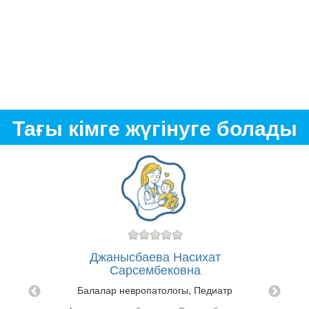
Тағы кімге жүгінуге болады
Джанысбаева Насихат
овна
Сарсембековна
"
Балалар невропатологы, Педиатр
ғы