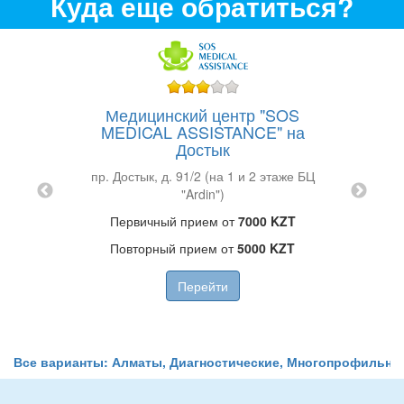
Куда еще обратиться?
Медицинский центр "SOS
MEDICAL ASSISTANCE" на
Достык
РГАШ
Мед
пр. Достык, д. 91/2 (на 1 и 2 этаже БЦ
а
"Ardin")
ул. 
Первичный прием от
7000 KZT
Повторный прием от
5000 KZT
П
Перейти
Все варианты: Алматы, Диагностические, Многопрофильны