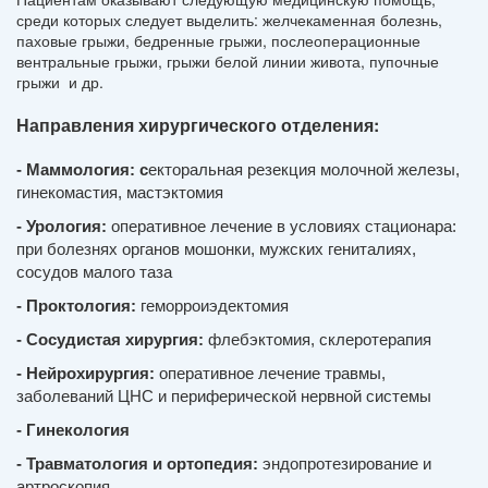
среди которых следует выделить: желчекаменная болезнь,
паховые грыжи, бедренные грыжи, послеоперационные
вентральные грыжи, грыжи белой линии живота, пупочные
грыжи и др.
Направления хирургического отделения:
- 
Маммология: с
екторальная резекция молочной железы, 
гинекомастия, мастэктомия
- 
Урология: 
о
перативное лечение в условиях стационара: 
при болезнях органов мошонки, мужских гениталиях, 
сосудов малого таза
- 
Проктология:
 геморроиэдектомия
- Сосудистая хирургия:
 флебэктомия, склеротерапия
- 
Нейрохирургия: 
о
перативное лечение травмы, 
заболеваний ЦНС и периферической нервной системы
- Гинекология 
- 
Травматология и ортопедия:
 эндопротезирование и 
артроскопия 