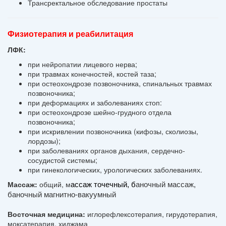
Трансректальное обследование простаты
Физиотерапия и реабилитация
ЛФК:
при нейропатии лицевого нерва;
при травмах конечностей,
костей таза;
при остеохондрозе позвоночника, спинальных травмах
позвоночника;
при деформациях и заболеваниях стоп:
при остеохондрозе шейно-грудного отдела
позвоночника;
при искривлении позвоночника (кифозы, сколиозы,
лордозы);
при заболеваниях органов дыхания, с
ердечно-
сосудистой системы;
при гинекологических, у
рологических заболеваниях.
Массаж:
о
бщий, м
ассаж точечный, б
аночный массаж, 
б
аночный магнитно-вакуумный
Восточная медицина:
иглорефлексотерапия, гирудотерапия,
моксатерапия, хиджама