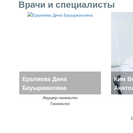
Врачи и специалисты
Ералиева Дина
Ким В
Бауыржановна
Анато
Акушер-гинеколог
Гинеколог