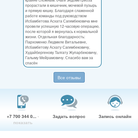
прорастали в кишечник, мочевой пузырь
и прямую кишку. Благодаря слаженной
работе команды под руководством
Исбамбетова Асхата Сагимбековича мне
провели успешную 12-часовую операцию,
после которой я вернулась к нормальной
жизни. Отдельная благодарность:
Пархоменко Людмиле Витальевне,
Исбамбетову Асхату Сагимбековичу,
Худайбергенову Талгату Жупарбековичу,
Галыму Мейрамовичу. Спасибо вам за
спасён
Все отзывы
+7 700 344 0...
-
Задать вопрос
Запись онлайн
показать