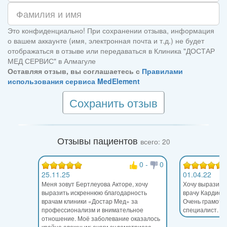
Это конфиденциально! При сохранении отзыва, информация
о вашем аккаунте (имя, электронная почта и т.д.) не будет
отображаться в отзыве или передаваться в Клиника "ДОСТАР
МЕД СЕРВИС" в Алмагуле
Оставляя отзыв, вы соглашаетесь с
Правилами
использования сервиса MedElement
Сохранить отзыв
Отзывы пациентов
всего: 20
0
-
0
25.11.25
01.04.22
Меня зовут Бертлеуова Акторе, хочу
Хочу выразить
выразить искреннюю благодарность
врачу Кардиоло
врачам клиники «Достар Мед» за
Очень грамотн
профессионализм и внимательное
специалист.
отношение. Моё заболевание оказалось
крайне сложным: очаги эндометриоза